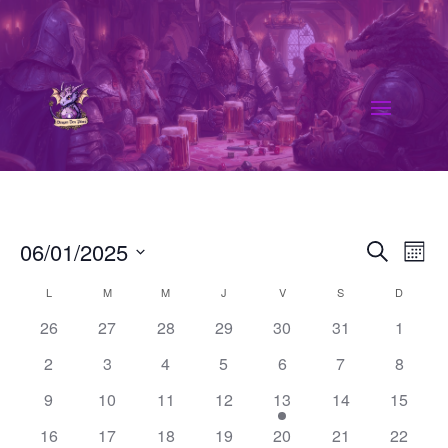
Rech
Na
06/01/2025
Recherch
Mois
de
Sélectionnez
et
Calendrier
L
LUNDI
M
MARDI
M
MERCREDI
J
JEUDI
V
VENDREDI
S
SAMEDI
D
DIMANC
vu
une
navig
de
26
27
28
29
30
31
1
date.
Év
de
Évènements
2
3
4
5
6
7
8
vues
9
10
11
12
13
14
15
Évèn
16
17
18
19
20
21
22