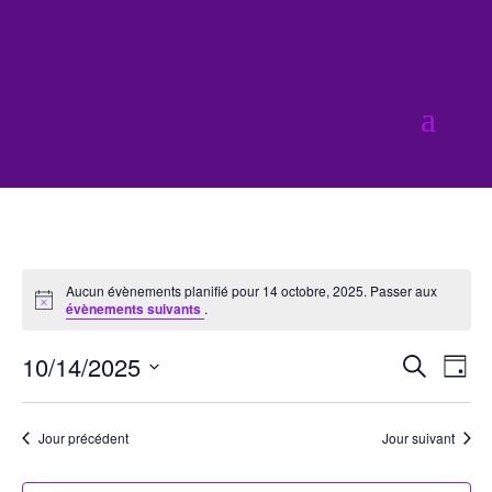
Aucun évènements planifié pour 14 octobre, 2025. Passer aux
Notice
évènements suivants
.
Rech
Na
10/14/2025
Recherch
Jour
de
Sélectionnez
et
vu
une
navig
Jour précédent
Jour suivant
date.
Év
de